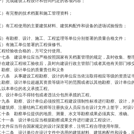
完成建设工程设计和合同约定的各项内容；
有完整的技术档案和施工管理资料；
有工程使用的主要建筑材料、建筑构配件和设备的进场试验报告；
有勘察、设计、施工、工程监理等单位分别签署的质量合格文件；
有施工单位签署的工程保修书。
程经验收合格的，方可交付使用。
条 建设单位应当严格按照国家有关档案管理的规定，及时收集、整理
并在建设工程竣工验收后，及时向建设行政主管部门或者其他有关部门移
 勘察、设计单位的质量责任和义务
条 从事建设工程勘察、设计的单位应当依法取得相应等级的资质证书
察、设计单位超越其资质等级许可的范围或者以其他勘察、设计单位的
人以本单位的名义承揽工程。
设计单位不得转包或者违法分包所承揽的工程。
条 勘察、设计单位必须按照工程建设强制性标准进行勘察、设计，并
筑师、注册结构工程师等注册执业人员应当在设计文件上签字，对设
条 勘察单位提供的地质、测量、水文等勘察成果必须真实、准确。
一条 设计单位应当根据勘察成果文件进行建设工程设计。
件应当符合国家规定的设计深度要求，注明工程合理使用年限。
二条 设计单位在设计文件中选用的建筑材料、建筑构配件和设备，应