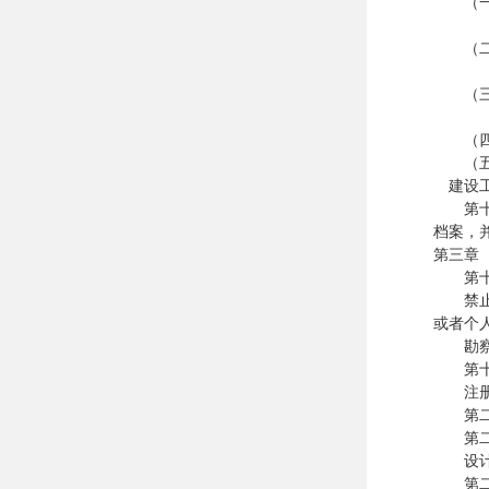
（一）
（二）
（三）
（四）
（五）
建设工
第十七
档案，
第三章
第十八
禁止勘
或者个
勘察、
第十九
注册建
第二十
第二十
设计文
第二十