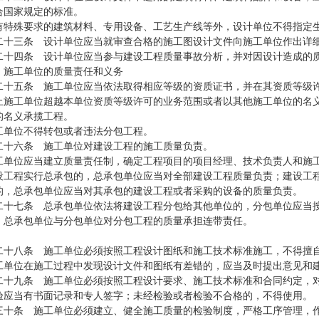
合国家规定的标准。
殊要求的建筑材料、专用设备、工艺生产线等外，设计单位不得指定生
三条 设计单位应当就审查合格的施工图设计文件向施工单位作出详
四条 设计单位应当参与建设工程质量事故分析，并对因设计造成的质
 施工单位的质量责任和义务
五条 施工单位应当依法取得相应等级的资质证书，并在其资质等级许
工单位超越本单位资质等级许可的业务范围或者以其他施工单位的名义
的名义承揽工程。
位不得转包或者违法分包工程。
六条 施工单位对建设工程的施工质量负责。
位应当建立质量责任制，确定工程项目的项目经理、技术负责人和施
程实行总承包的，总承包单位应当对全部建设工程质量负责；建设工程
的，总承包单位应当对其承包的建设工程或者采购的设备的质量负责。
七条 总承包单位依法将建设工程分包给其他单位的，分包单位应当按
，总承包单位与分包单位对分包工程的质量承担连带责任。
八条 施工单位必须按照工程设计图纸和施工技术标准施工，不得擅自
位在施工过程中发现设计文件和图纸有差错的，应当及时提出意见和
九条 施工单位必须按照工程设计要求、施工技术标准和合同约定，对
验应当有书面记录和专人签字；未经检验或者检验不合格的，不得使用。
条 施工单位必须建立、健全施工质量的检验制度，严格工序管理，作