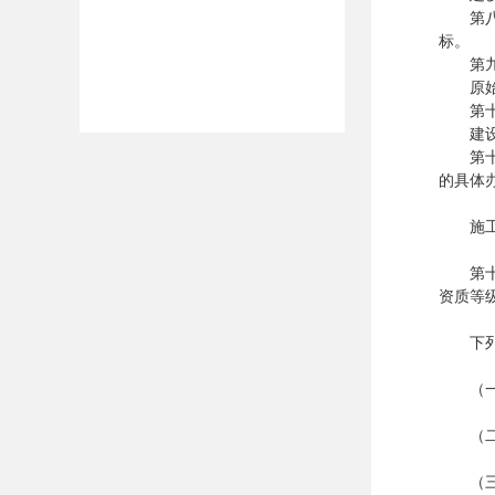
第八条
标。
第九条
原始资
第十条
建设单
第十一
的具体
施工图
第十二
资质等
下列建
（一）
（二）
（三）