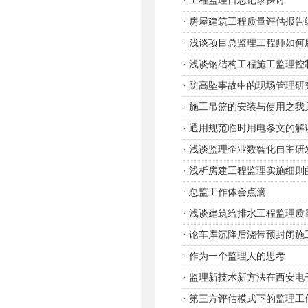
·
工程监理日志记录探讨
·
房屋建筑工程质量评估报告
·
浅谈项目总监理工程师如何
·
浅谈钢结构工程施工监理控
·
防高坠事故中的现场管理研
·
施工吊篮的安装与使用之我
·
通用规范临时用电条文的解
·
浅谈监理企业数智化自主研
·
浅析房建工程监理实施细则
·
总监工作体会点滴
·
浅谈建筑给排水工程监理质
·
论车库沉降后浇带预封闭施
·
作为一个监理人的思考
·
监理新技术新方法在西安电
·
第三方评估模式下的监理工